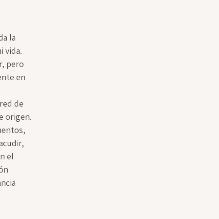
a la 
 vida. 
, pero 
ente en 
 red de 
e origen. 
entos, 
cudir, 
n el 
ón 
ncia 
 