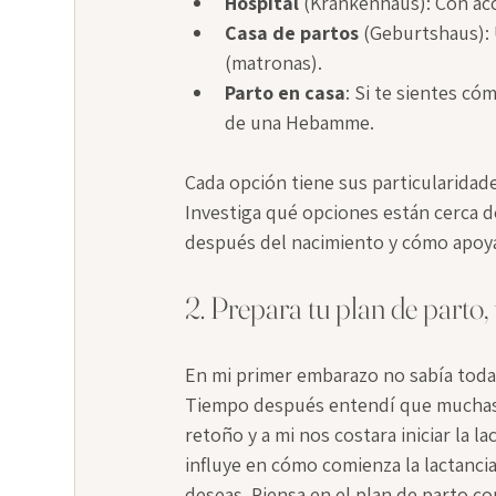
Hospital
 (Krankenhaus): Con ac
Casa de partos
 (Geburtshaus):
(matronas).
Parto en casa
: Si te sientes c
de una Hebamme.
Cada opción tiene sus particularidad
Investiga qué opciones están cerca de
después del nacimiento y cómo apoyan 
2. Prepara tu plan de parto,
En mi primer embarazo no sabía todas l
Tiempo después entendí que muchas c
retoño y a mi nos costara iniciar la l
influye en cómo comienza la lactancia
deseas. Piensa en el plan de parto co