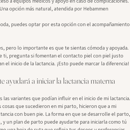
ceso a equipos médicos y apoyo en caso de complicaciones.
 Una opción más natural, atendida por Hebammen 
ómoda, puedes optar por esta opción con el acompañamiento
es, pero lo importante es que te sientas cómoda y apoyada. 
 ti, pregunta si fomentan el contacto piel con piel justo 
el inicio de la lactancia. ¡Esto puede marcar la diferencia!
 te ayudará a iniciar la lactancia materna
as variantes que podían influir en el inicio de mi lactancia.
osas que sucedieron en mi parto, hicieron que a mi 
actancia con buen pie. La forma en que se desarrolle el parto,
, y un plan de parto puede ayudarte para iniciarla como tú 
mo una hoja de ruta que refleja tus deseos y preferencias 